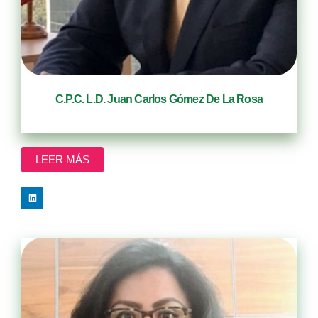
C.P.C. L.D. Juan Carlos Gómez De La Rosa
Socio
LEER MÁS
L
i
n
k
e
d
i
n