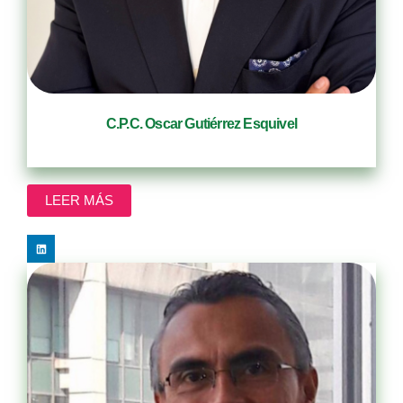
C.P.C. Oscar Gutiérrez Esquivel
Socio Fundador/CEO
LEER MÁS
L
i
n
k
e
d
i
n